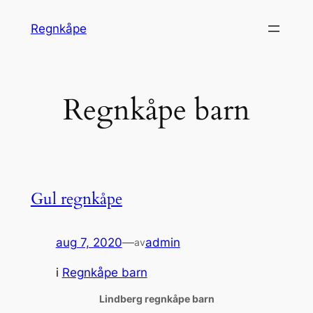
Hopp
Regnkåpe
til
innhold
Regnkåpe barn
Gul regnkåpe
aug 7, 2020
—
admin
av
i
Regnkåpe barn
Lindberg regnkåpe barn