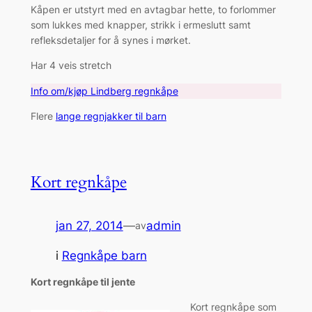
Kåpen er utstyrt med en avtagbar hette, to forlommer
som lukkes med knapper, strikk i ermeslutt samt
refleksdetaljer for å synes i mørket.
Har 4 veis stretch
Info om/kjøp Lindberg regnkåpe
Flere
lange regnjakker til barn
Kort regnkåpe
jan 27, 2014
—
admin
av
i
Regnkåpe barn
Kort regnkåpe til jente
Kort regnkåpe som