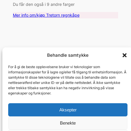
Du får den også i 9 andre farger
Mer info om/kjøp Tretorn regnkåpe
Behandle samtykke
Regnkåpe
For å gi de beste opplevelsene bruker vi teknologier som
informasjonskapsler for å lagre og/eller få tilgang til enhetsinformasjon. Å
samtykke til disse teknologiene vil tillate oss å behandle data som
Kjøp regnkåper på nett
nettleseratferd eller unike ID-er på dette nettstedet. Å ikke samtykke
eller trekke tilbake samtykke kan ha negativ innvirkning på visse
Om
Personvern
Sosialt
egenskaper og funksjoner.
Cookie erklæring
Personvern
Facebook
Aksepter
Vilkår og betingelser
Instagram
Kontakt oss
Twitter/X
Benekte